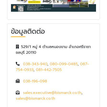
ข้อมูลติดต่อ
529/1 หมู่ 4 ตำบลหนองขาม อำเภอศรีราชา
ชลบุรี 20110
038-343-940
,
080-099-0485
,
087-
754-0933
,
081-442-7505
038-196-098
sales.executive@bismarck.co.th
,
sales@bismarck.co.th