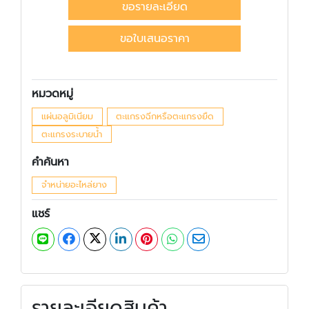
ขอรายละเอียด
ขอใบเสนอราคา
หมวดหมู่
แผ่นอลูมิเนียม
ตะแกรงฉีกหรือตะแกรงยืด
ตะแกรงระบายน้ำ
คำค้นหา
จำหน่ายอะไหล่ยาง
แชร์
รายละเอียดสินค้า