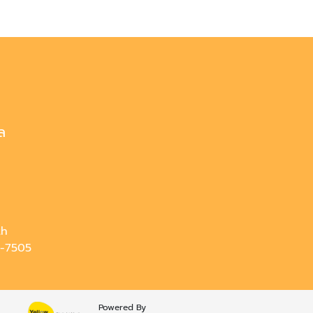
ล
th
-7505
Powered By