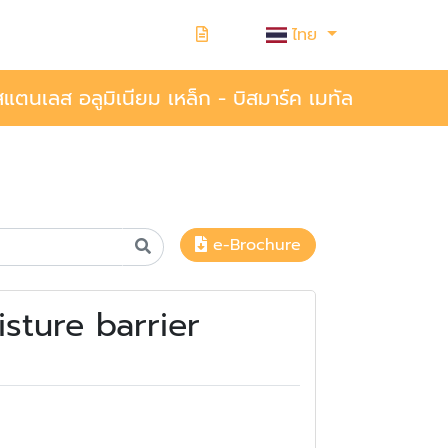
ไทย
แตนเลส อลูมิเนียม เหล็ก - บิสมาร์ค เมทัล
e-Brochure
sture barrier