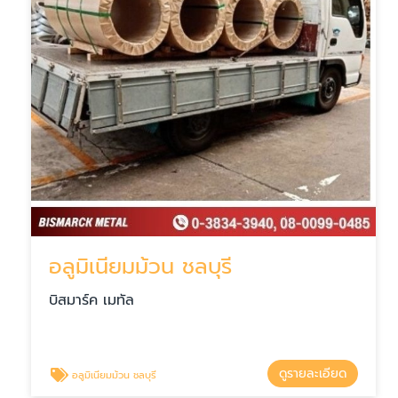
อลูมิเนียมม้วน ชลบุรี
บิสมาร์ค เมทัล
ดูรายละเอียด
อลูมิเนียมม้วน ชลบุรี