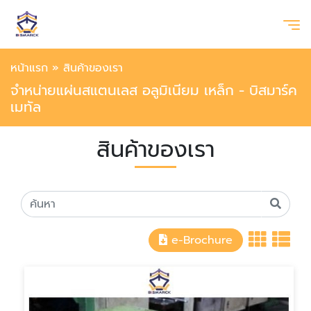
หน้าแรก
»
สินค้าของเรา
จำหน่ายแผ่นสแตนเลส อลูมิเนียม เหล็ก - บิสมาร์ค
เมทัล
สินค้าของเรา
e-Brochure