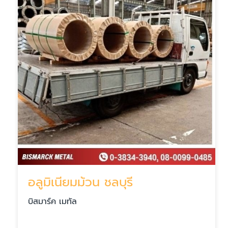
อลูมิเนียมม้วน ชลบุรี
บิสมาร์ค เมทัล