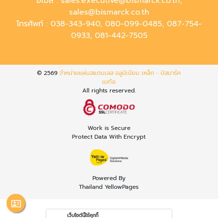
อีเมล :
sales.executive@bismarck.co.th
,
sales@bismarck.co.th
โทรศัพท์ :
038-343-940
,
080-099-0485
,
087-754-
0933
,
081-442-7505
© 2569
จำหน่ายแผ่นสแตนเลส อลูมิเนียม เหล็ก - บิสมาร์ค
เมทัล
All rights reserved.
Work is Secure
Protect Data With Encrypt
Powered By
Thailand YellowPages
เว็บไซต์นี้ใช้คุกกี้